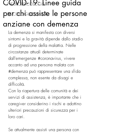
COVID-19: Linee guida
NEUROPSICOLOGIA
per chi assiste le persone
PSICOLOGIA CLINICA
anziane con demenza
La demenza si manifesta con diversi 
sintomi e la gravità dipende dallo stadio 
di progressione della malattia. Nelle 
circostanze attuali determinate 
dall'emergenze 
#coronavirus
, vivere 
accanto ad una persona malata con 
#demenza
 può rappresentare una sfida 
complessa, non esente da disagi e 
difficoltà.
Con la riapertura delle comunità e dei 
servizi di assistenza, è importante che i 
caregiver considerino i rischi e adottino 
ulteriori precauzioni di sicurezza per i 
loro cari. 
Se attualmente assisti una persona con 