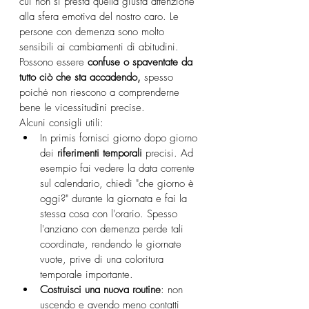
cui non si presta quella giusta attenzione 
alla sfera emotiva del nostro caro. Le 
persone con demenza sono molto 
sensibili ai cambiamenti di abitudini. 
Possono essere 
confuse o spaventate da 
tutto ciò che sta accadendo,
 spesso 
poiché non riescono a comprenderne 
bene le vicessitudini precise.
Alcuni consigli utili:
In primis fornisci giorno dopo giorno 
dei 
riferimenti temporali 
precisi. Ad 
esempio fai vedere la data corrente 
sul calendario, chiedi "che giorno è 
oggi?" durante la giornata e fai la 
stessa cosa con l'orario. Spesso 
l'anziano con demenza perde tali 
coordinate, rendendo le giornate 
vuote, prive di una coloritura 
temporale importante.
Costruisci una nuova routine
: non 
uscendo e avendo meno contatti 