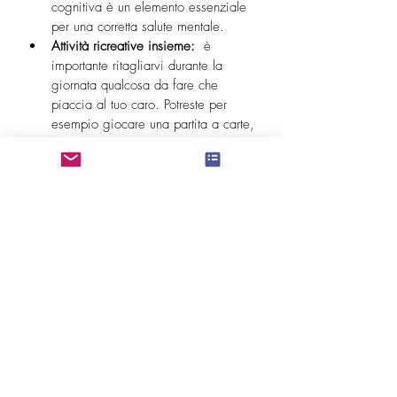
cognitiva è un elemento essenziale 
per una corretta salute mentale.
Attività ricreative insieme: 
 è 
importante ritagliarvi durante la 
giornata qualcosa da fare che 
piaccia al tuo caro. Potreste per 
esempio giocare una partita a carte, 
sistemare il vostro giardino insieme, 
preparare una torta da mangiare 
con la famiglia a cena, ricordare 
insieme avvenimenti passati 
importanti e positivi (il matrimonio 
dei figli, la nascita del nipotino etc), 
sfogliare un album fotografico di 
famiglia etc... 
Sarebbe importante anche 
evitare la 
sedentarietà
. Se possibile e in totale 
sicurezza, potreste fare una 
passeggiata al parco insieme, 
scegliendo le ore più calde della 