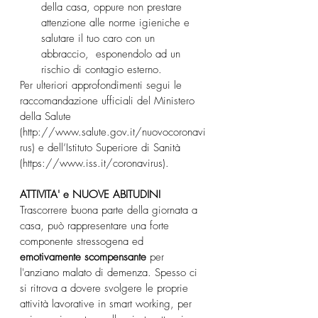
della casa, oppure non prestare 
attenzione alle norme igieniche e 
salutare il tuo caro con un 
abbraccio,  esponendolo ad un 
rischio di contagio esterno.
Per ulteriori approfondimenti segui le 
raccomandazione ufficiali del Ministero 
della Salute 
(http://www.salute.gov.it/nuovocoronavi
rus) e dell’Istituto Superiore di Sanità 
(https://www.iss.it/coronavirus).
ATTIVITA' e NUOVE ABITUDINI
Trascorrere buona parte della giornata a 
casa, può rappresentare una forte 
componente stressogena ed 
emotivamente scompensante
 per 
l'anziano malato di demenza. Spesso ci 
si ritrova a dovere svolgere le proprie 
attività lavorative in smart working, per 