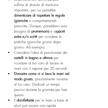
soffrire di disturbi di memoria 
importanti, per cui potrebbe 
dimenticare di rispettare le regole 
igieniche
 e comportamentali 
prescritte. Dunque, potrebbero aver 
bisogno di 
promemoria 
e s
upporti 
extra e/o scritti
 per ricordare le 
pratiche igieniche giorno dopo 
giorno. Ad esempio:
Considera l'idea di posizionare dei 
cartelli in bagno e altrove
 per 
ricordare al tuo caro di lavarsi le 
mani con il sapone per 20 secondi.
Dimostra come ci si lava le mani nel 
modo giusto
, possibilmente insieme 
al tuo caro. Dedicati un tempo 
preciso durante la giornata per fare 
questo.
Il 
disinfettante
 per le mani a base di 
alcol può essere una rapida 