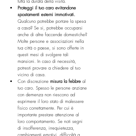
tutta la durata della visita.
Proteggi il tuo caro evitandone 
spostamenti esterni immotivati.
Qualcuno potrebbe portare la spesa 
a casa? Se si, potrebbe occuparsi 
anche di altre faccende domestiche? 
Molte persone e associazioni nella 
tua città o paese, si sono offerte in 
questi mesi di svolgere tali 
mansioni. In caso di necessità, 
potresti provare a chiedere al tuo 
vicino di casa. 
Con discrezione 
misura la febbre 
al 
tuo caro. Spesso le persone anziane 
con demenza non riescono ad 
esprimere il loro stato di malessere 
fisico correttamente. Per cui è 
importante prestare attenzione al 
loro comportamento. Se noti segni 
di insofferenza, irrequietezza, 
cambiamenti emotivi, difficoltà a 