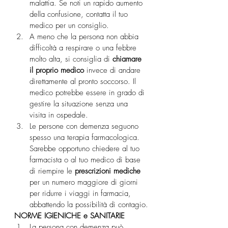
malattia. Se noti un rapido aumento 
della confusione, contatta il tuo 
medico per un consiglio.
A meno che la persona non abbia 
difficoltà a respirare o una febbre 
molto alta, si consiglia di 
chiamare 
il proprio medico
 invece di andare 
direttamente al pronto soccorso. Il 
medico potrebbe essere in grado di 
gestire la situazione senza una 
visita in ospedale.
Le persone con demenza seguono 
spesso una terapia farmacologica. 
Sarebbe opportuno chiedere al tuo 
farmacista o al tuo medico di base 
di riempire le 
prescrizioni mediche
per un numero maggiore di giorni 
per ridurre i viaggi in farmacia, 
abbattendo la possibilità di contagio.
NORME IGIENICHE e SANITARIE
La persona con demenza può 